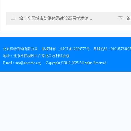
上一篇：全国城市防洪体系建设高层学术论...
下一篇
北京沃特咨询有限公司
版权所有
京ICP备12020777号
客服热线：010-8576302
地址：北京市西城区白广路北口水利综合楼
E-mail：szy@sinowbs.org
Copyright ©2012-2025 All rights Reserved