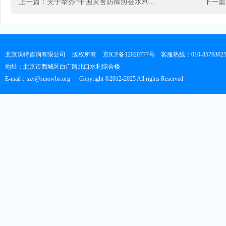
上一篇：关于举办“中国灾害防御协会水利...
下一篇
北京沃特咨询有限公司
版权所有
京ICP备12020777号
客服热线：010-8576302
地址：北京市西城区白广路北口水利综合楼
E-mail：szy@sinowbs.org
Copyright ©2012-2025 All rights Reserved